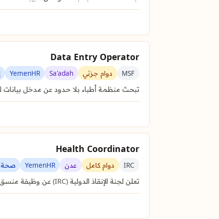
Data Entry Operator
MSF
دوام جزئي
Sa'adah
YemenHR
إ
تبحث منظمة أطباء بلا حدود عن مدخل بيانات 
Health Coordinator
IRC
دوام كامل
عدن
YemenHR
صحة و
تعلن لجنة الإنقاذ الدولية (IRC) عن وظيفة منسق الصحة في عدن، اليمن، لإدارة وقيادة برامج الصحة والتغذية والصحة البيئية.