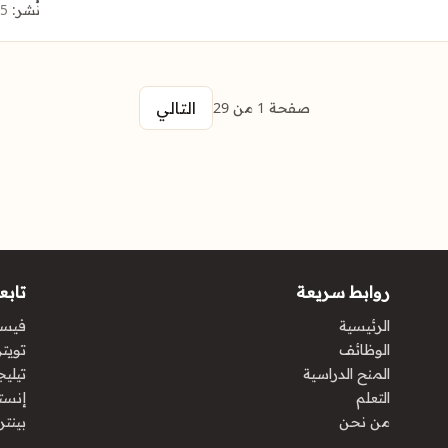
نُشر:
5 أغسطس 2026
التالي
صفحة 1 من 29
روابط سريعة
تابعن
الرئيسية
فيس
الوظائف
تويتر 
المنح الدراسية
تيليج
التعلم
إنست
من نحن
بينت