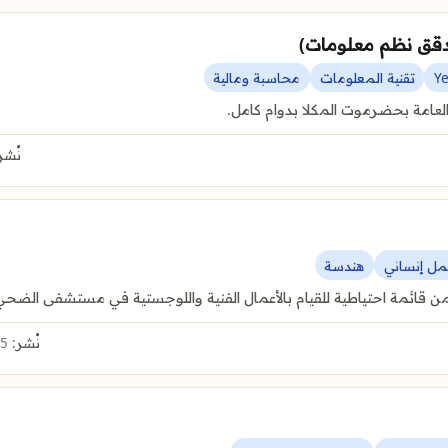
Y
تقنية المعلومات
محاسبة ومالية
عامة بحضرموت المكلا بدوام كامل.
نُشر
عمل إنساني
هندسة
ن قائمة احتياطية للقيام بالأعمال الفنية واللوجستية في مستشفى الض
نُشر:
5 أغسطس 2026