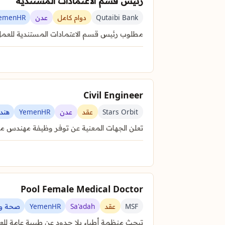
رئيس قسم الاعتمادات المستندية
Qutaibi Bank
دوام كامل
عدن
emenHR
مطلوب رئيس قسم الاعتمادات المستندية للعمل 
Civil Engineer
Stars Orbit
عقد
عدن
YemenHR
هند
تعلن الجهات المعنية عن توفر وظيفة مهندس مدني ف
Pool Female Medical Doctor
MSF
عقد
Sa'adah
YemenHR
صحة وت
تبحث منظمة أطباء بلا حدود عن طبيبة عامة