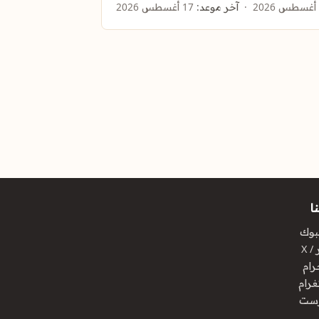
آخر موعد:
17 أغسطس 2026
ا
بوك
/ X
رام
غرام
رست