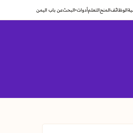
ية
الوظائف
المنح
التعلم
أدوات
البحث
عن باب اليمن
▾