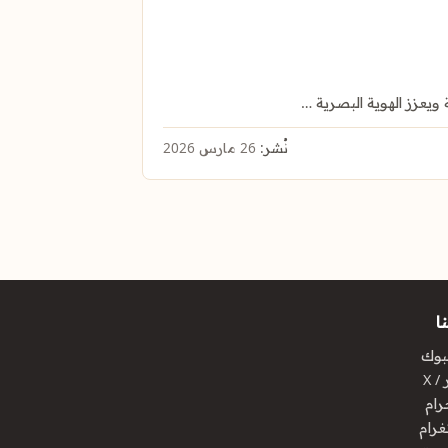
عزز الهوية البصرية …
نُشر:
26 مارس 2026
ا
بوك
/ X
رام
غرام