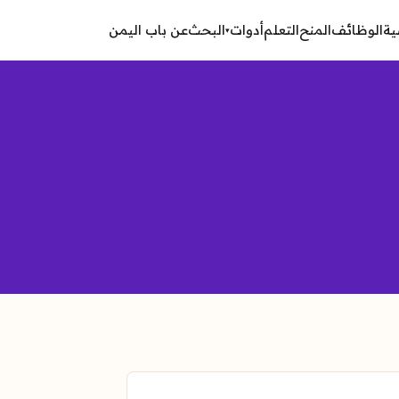
ية
الوظائف
المنح
التعلم
أدوات
البحث
عن باب اليمن
▾