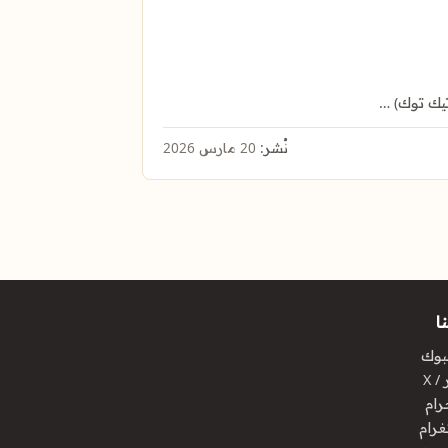
تيك توك) …
نُشر:
20 مارس 2026
ا
بوك
/ X
رام
غرام