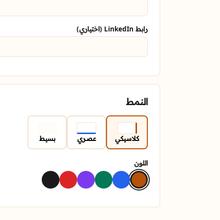
رابط LinkedIn (اختياري)
النمط
كلاسيكي
عصري
بسيط
اللون