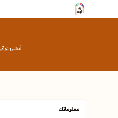
أنشئ توقيع بريد احت
معلوماتك