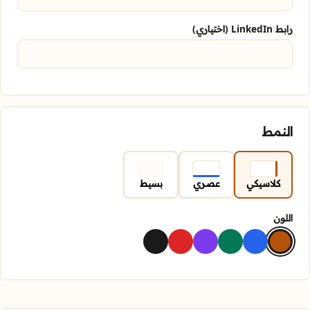
رابط LinkedIn (اختياري)
النمط
كلاسيكي
عصري
بسيط
اللون