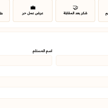
💼
🤝
م
شكر بعد المقابلة
عرض عمل حر
طل
اسم المستلم