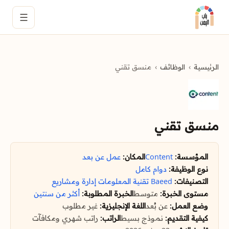
☰
الرئيسية
الوظائف
منسق تقني
منسق تقني
المؤسسة:
Content
المكان:
عمل عن بعد
نوع الوظيفة:
دوام كامل
التصنيفات:
Baeed
تقنية المعلومات
إدارة ومشاريع
مستوى الخبرة:
متوسط
الخبرة المطلوبة:
أكثر من سنتين
وضع العمل:
عن بُعد
اللغة الإنجليزية:
غير مطلوب
كيفية التقديم:
نموذج بسيط
الراتب:
راتب شهري ومكافآت