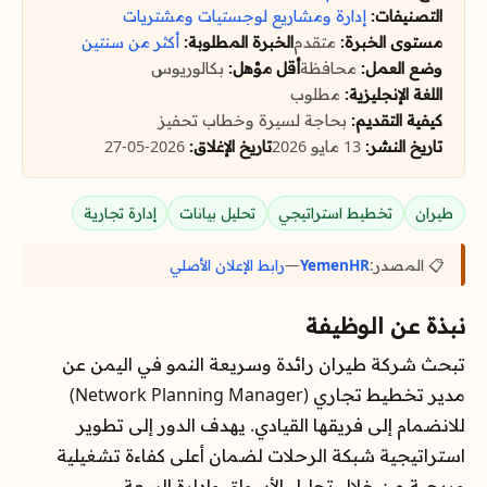
التصنيفات:
إدارة ومشاريع
لوجستيات ومشتريات
مستوى الخبرة:
متقدم
الخبرة المطلوبة:
أكثر من سنتين
وضع العمل:
محافظة
أقل مؤهل:
بكالوريوس
اللغة الإنجليزية:
مطلوب
كيفية التقديم:
بحاجة لسيرة وخطاب تحفيز
تاريخ النشر:
13 مايو 2026
تاريخ الإغلاق:
2026-05-27
طيران
تخطيط استراتيجي
تحليل بيانات
إدارة تجارية
📋 المصدر:
YemenHR
—
رابط الإعلان الأصلي
نبذة عن الوظيفة
تبحث شركة طيران رائدة وسريعة النمو في اليمن عن
مدير تخطيط تجاري (Network Planning Manager)
للانضمام إلى فريقها القيادي. يهدف الدور إلى تطوير
استراتيجية شبكة الرحلات لضمان أعلى كفاءة تشغيلية
وربحية من خلال تحليل الأسواق وإدارة السعة.