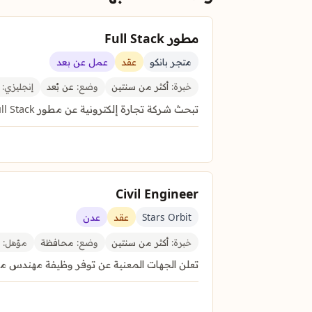
مطور Full Stack
متجر بانكو
عقد
عمل عن بعد
خبرة:
أكثر من سنتين
وضع:
عن بُعد
إنجليزي:
م
تبحث شركة تجارة إلكترونية عن مطور Full Stack لتطوير منصتها الخاصة للويب وتطبيقات الجوال عن بُعد.
Civil Engineer
Stars Orbit
عقد
عدن
خبرة:
أكثر من سنتين
وضع:
محافظة
مؤهل:
ب
تعلن الجهات المعنية عن توفر وظيفة مهندس مدني ف