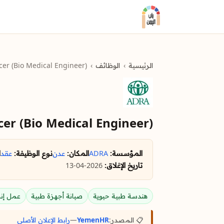
الرئيسية
الوظائف
cer (Bio Medical Engineer)
cer (Bio Medical Engineer)
المؤسسة:
ADRA
المكان:
عدن
نوع الوظيفة:
عقد
ا
تاريخ الإغلاق:
2026-04-13
هندسة طبية حيوية
صيانة أجهزة طبية
عمل إن
📋 المصدر:
YemenHR
—
رابط الإعلان الأصلي