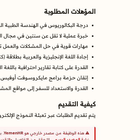
المؤهلات المطلوبة
درجة البكالوريوس في الهندسة الطبية ا
خبرة عملية لا تقل عن سنتين في مجال ال
مهارات قوية في حل المشكلات والعمل 
إجادة اللغة الإنجليزية والعربية بطلاقة (كتا
القدرة على كتابة تقارير احترافية باللغة ال
إتقان حزمة برامج مايكروسوفت أوفيس (خاصة Excel و int
القدرة والاستعداد للسفر إلى مواقع المش
كيفية التقديم
يتم تقديم الطلبات عبر تعبئة النموذج الإلكتر
⚠️ هذه الوظيفة من مصدر خارجي هو
YemenHR
. ب
زيارة
المصدر الرسمي
للتحقق من التفاصيل والتقديم