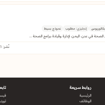
كالوريوس
إنجليزي:
مطلوب
نموذج بسيط
نُشر:
5 أغسطس 2026
روابط سريعة
تابعن
الرئيسية
فيس
الوظائف
تويتر 