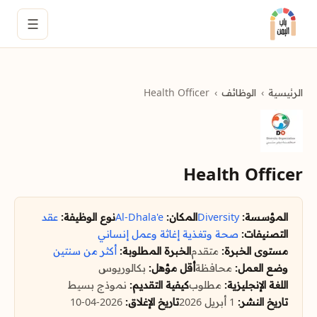
☰
الرئيسية
الوظائف
Health Officer
Health Officer
المؤسسة:
Diversity
المكان:
Al-Dhala'e
نوع الوظيفة:
عقد
التصنيفات:
صحة وتغذية
إغاثة وعمل إنساني
مستوى الخبرة:
متقدم
الخبرة المطلوبة:
أكثر من سنتين
وضع العمل:
محافظة
أقل مؤهل:
بكالوريوس
اللغة الإنجليزية:
مطلوب
كيفية التقديم:
نموذج بسيط
تاريخ النشر:
1 أبريل 2026
تاريخ الإغلاق:
2026-04-10