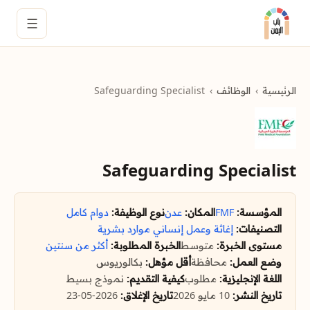
☰
الرئيسية
الوظائف
Safeguarding Specialist
Safeguarding Specialist
المؤسسة:
FMF
المكان:
عدن
نوع الوظيفة:
دوام كامل
التصنيفات:
إغاثة وعمل إنساني
موارد بشرية
مستوى الخبرة:
متوسط
الخبرة المطلوبة:
أكثر من سنتين
وضع العمل:
محافظة
أقل مؤهل:
بكالوريوس
اللغة الإنجليزية:
مطلوب
كيفية التقديم:
نموذج بسيط
تاريخ النشر:
10 مايو 2026
تاريخ الإغلاق:
2026-05-23