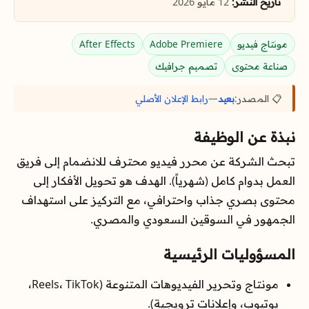
تاريخ النشر:
12 مايو 2026
مونتاج فيديو
Adobe Premiere
After Effects
صناعة محتوى
تصميم جرافيك
📋 المصدر:
بعيد
—
رابط الإعلان الأصلي
نبذة عن الوظيفة
تبحث الشركة عن محرر فيديو محترف للانضمام إلى فريق
العمل بدوام كامل (شهرياً). الهدف هو تحويل الأفكار إلى
محتوى بصري جذاب واحترافي، مع التركيز على استهداف
الجمهور في السوقين السعودي والمصري.
المسؤوليات الرئيسية
مونتاج وتحرير الفيديوهات المتنوعة (Reels، TikTok،
يوتيوب، وإعلانات ترويجية).