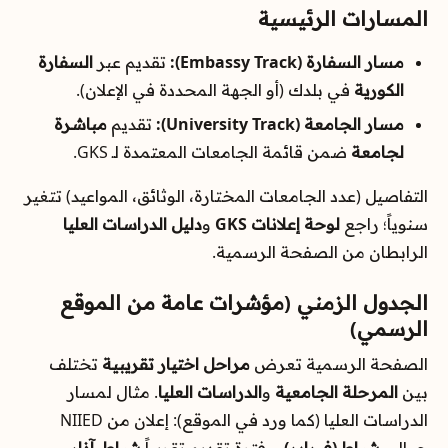
المسارات الرئيسية
مسار السفارة (Embassy Track):
تقديم عبر
السفارة
الكورية
في بلدك (أو الجهة المحددة في الإعلان).
مسار الجامعة (University Track):
تقديم
مباشرة
لجامعة
ضمن قائمة الجامعات المعتمدة لـ GKS.
التفاصيل (عدد الجامعات المختارة، الوثائق، المواعيد) تتغير
سنوياً؛ راجع
لوحة إعلانات GKS
و
دليل الدراسات العليا
الرابطان من الصفحة الرسمية.
الجدول الزمني (مؤشرات عامة من الموقع
الرسمي)
الصفحة الرسمية تعرض
مراحل اختيار تقريبية
تختلف
بين
المرحلة الجامعية
و
الدراسات العليا
. مثال لمسار
الدراسات العليا (كما ورد في الموقع): إعلان من NIIED
حوالي
شباط (فبراير)
، وفترة تقديم تقريباً
شباط–آذار