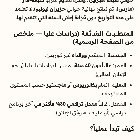
(مارس)
، ثم نتائج نهائية حوالي
حزيران (يونيو)
.
لا تعتمد
على هذه التواريخ دون قراءة إعلان السنة التي تتقدم لها.
المتطلبات الشائعة (دراسات عليا — ملخص
من الصفحة الرسمية)
الجنسية: المتقدم
ووالداه
غير كوريين.
العمر: غالباً
دون 40 سنة
لمسار الدراسات العليا (راجع
الإعلان الحالي).
التعليم: إتمام
بكالوريوس
أو
ماجستير
حسب المستوى
المستهدف.
المعدل: غالباً
معدل تراكمي 80% فأكثر
في آخر برنامج
دراسي (أو ما يعادله وفق الإعلان).
كيف تبدأ عملياً؟