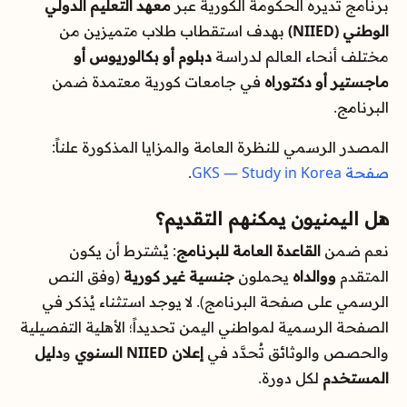
برنامج تديره الحكومة الكورية عبر
معهد التعليم الدولي
الوطني (NIIED)
بهدف استقطاب طلاب متميزين من
مختلف أنحاء العالم لدراسة
دبلوم أو بكالوريوس أو
ماجستير أو دكتوراه
في جامعات كورية معتمدة ضمن
البرنامج.
المصدر الرسمي للنظرة العامة والمزايا المذكورة علناً:
صفحة GKS — Study in Korea
.
هل اليمنيون يمكنهم التقديم؟
نعم ضمن
القاعدة العامة للبرنامج
: يُشترط أن يكون
المتقدم
ووالداه
يحملون
جنسية غير كورية
(وفق النص
الرسمي على صفحة البرنامج). لا يوجد استثناء يُذكر في
الصفحة الرسمية لمواطني اليمن تحديداً؛ الأهلية التفصيلية
والحصص والوثائق تُحدَّد في
إعلان NIIED السنوي
و
دليل
المستخدم
لكل دورة.