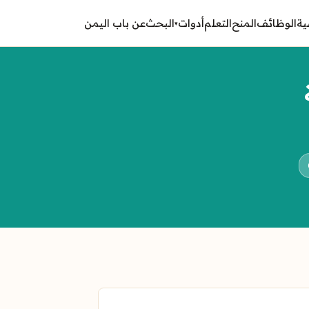
ية
الوظائف
المنح
التعلم
أدوات
البحث
عن باب اليمن
▾