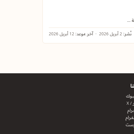
ة …
نُشر:
2 أبريل 2026
آخر موعد:
12 أبريل 2026
ا
بوك
/ X
رام
غرام
رست