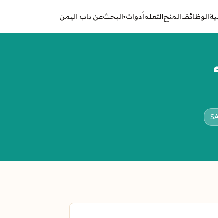
ية
الوظائف
المنح
التعلم
أدوات
البحث
عن باب اليمن
▾
SA