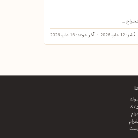
تخراج …
نُشر:
12 مايو 2026
آخر موعد:
16 مايو 2026
ا
بوك
/ X
رام
غرام
رست