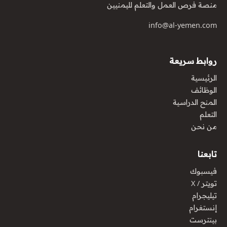
منصة فرص العمل والتعلم لليمنيين
info@al-yemen.com
روابط سريعة
الرئيسية
الوظائف
المنح الدراسية
التعلم
من نحن
تابعنا
فيسبوك
تويتر / X
تيليجرام
إنستغرام
بينترست