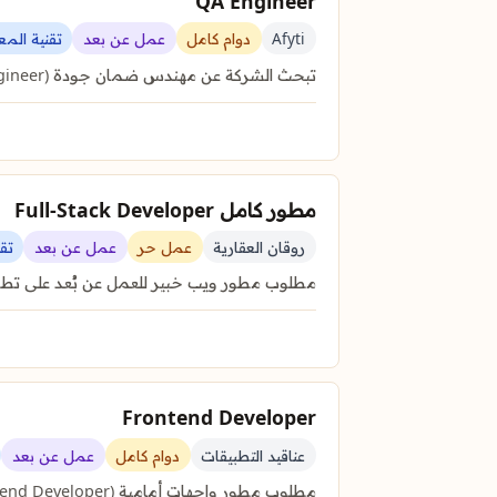
QA Engineer
Afyti
دوام كامل
عمل عن بعد
تقنية الم
تبحث الشركة عن مهندس ضمان جودة (QA Engineer) ذو خبرة لاختبار تطبيقات الهاتف ومنصات الويب لضمان كفاءة الأداء وتجربة …
مطور كامل Full-Stack Developer
روقان العقارية
عمل حر
عمل عن بعد
تق
مطلوب مطور ويب خبير للعمل عن بُعد على تطوي
Frontend Developer
عناقيد التطبيقات
دوام كامل
عمل عن بعد
مطلوب مطور واجهات أمامية (Frontend Developer) ذو خبرة في بناء تطبيقات ويب عصرية والتعامل مع منصات التجارة الإلكترونية.