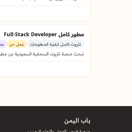
مطور كامل Full-Stack Developer
تاروت كاسل لتقنية المعلومات
عمل حر
عم
تبحث منصة تاروت السحابية السعودية عن مطور Full-Stack أو Frontend ذي خبرة للانضمام لفريقها التأسيسي والمساهمة في ب
باب اليمن
منصة فرص العمل والتعلم لليمنيين