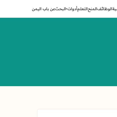
ية
الوظائف
المنح
التعلم
أدوات
البحث
عن باب اليمن
▾