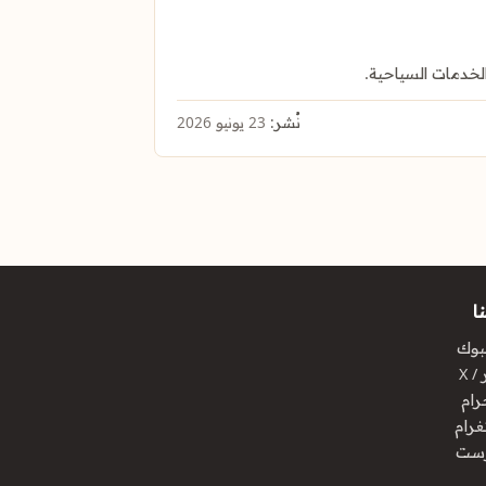
نُشر:
23 يونيو 2026
ا
بوك
/ X
رام
غرام
رست