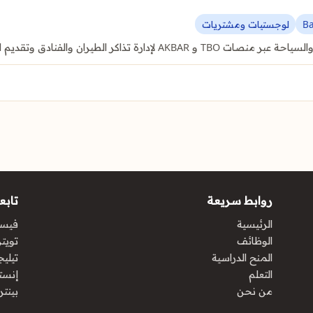
B
لوجستيات ومشتريات
ران والفنادق وتقديم الخدمات السياحية.
روابط سريعة
تابعن
الرئيسية
فيس
الوظائف
تويتر 
المنح الدراسية
تيليج
التعلم
إنست
من نحن
بينت