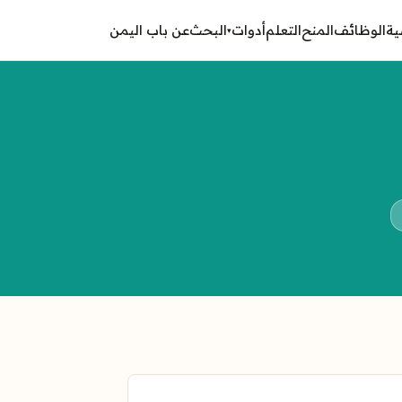
ية
الوظائف
المنح
التعلم
أدوات
البحث
عن باب اليمن
▾