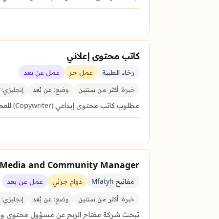
كاتب محتوى إعلاني
رخاء الطبية
عمل حر
عمل عن بعد
خبرة:
أكثر من سنتين
وضع:
عن بُعد
إنجليزي:
غ
مطلوب كاتب محتوى إبداعي (Copywriter) للعمل عن بُعد لصناعة محتوى تسويقي جذاب ومؤثر.
l Media and Community Manager
مفاتيح Mfatyh
دوام جزئي
عمل عن بعد
خبرة:
أكثر من سنتين
وضع:
عن بُعد
إنجليزي:
غ
تبحث شركة مفتاح الربح عن مسؤول محتوى وسائ