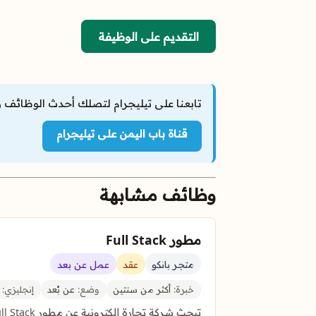
التقديم على الوظيفة
تابعنا على تيليجرام لتصلك أحدث الوظائف و
قناة باب اليمن على تيليجرام
وظائف مشابهة
مطور Full Stack
متجر بانكو
عقد
عمل عن بعد
خبرة:
أكثر من سنتين
وضع:
عن بُعد
إنجليزي:
م
تبحث شركة تجارة إلكترونية عن مطور Full Stack لتطوير منصتها الخاصة للويب وتطبيقات الجوال عن بُعد.