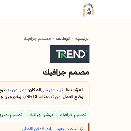
الرئيسية
الوظائف
مصمم جرافيك
مصمم جرافيك
المؤسسة:
ترند دي سي
المكان:
عمل عن بعد
نوع
وضع العمل:
عن بُعد
مناسبة لطلاب وخريجين جد
تصميم جرافيك
موشن جرافيك
تصميم بصري
📋 المصدر:
بعيد
—
رابط الإعلان الأصلي