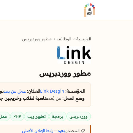
الرئيسية
الوظائف
مطور ووردبريس
مطور ووردبريس
المؤسسة:
Link Desgin
المكان:
عمل عن بعد
نو
وضع العمل:
عن بُعد
مناسبة لطلاب وخريجين جد
ووردبريس
برمجة
تطوير ويب
PHP
عمل 
📋 المصدر:
بعيد
—
رابط الإعلان الأصلي