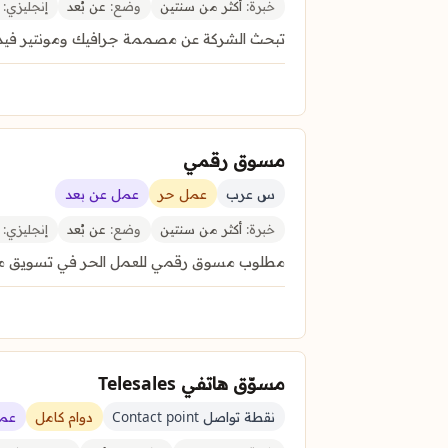
خبرة:
أكثر من سنتين
وضع:
عن بُعد
إنجليزي:
غ
تبحث الشركة عن مصممة جرافيك ومونتير فيديو
مسوق رقمي
س عرب
عمل حر
عمل عن بعد
خبرة:
أكثر من سنتين
وضع:
عن بُعد
إنجليزي:
غ
مطلوب مسوق رقمي للعمل الحر في تسويق منصة إعلا
مسوّق هاتفي Telesales
نقطة تواصل Contact point
دوام كامل
عمل