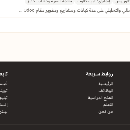
الوريوس
إنجليزي:
غير مطلوب
بحاجة لسيرة وخطاب تحفيز
 والتحليلي على عدة كيانات ومشاريع وتطوير نظام Odoo …
روابط سريعة
تابعن
الرئيسية
فيس
الوظائف
تويتر 
المنح الدراسية
تيليج
التعلم
إنست
من نحن
بينت