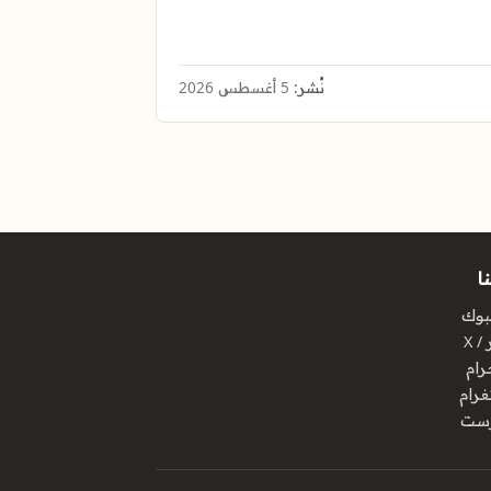
نُشر:
5 أغسطس 2026
ا
بوك
/ X
رام
غرام
رست