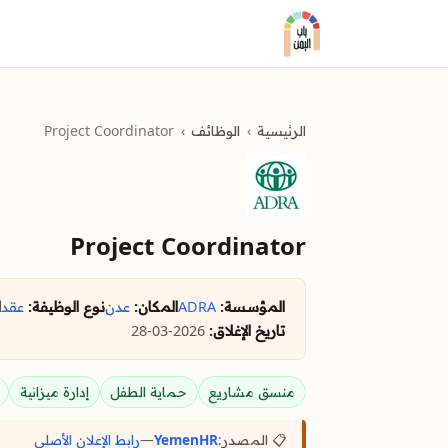
الرئيسية
الوظائف
Project Coordinator
Project Coordinator
المؤسسة:
ADRA
المكان:
عدن
نوع الوظيفة:
عقد
ا
تاريخ الإغلاق:
2026-03-28
منسق مشاريع
حماية الطفل
إدارة ميزانية
📋 المصدر:
YemenHR
—
رابط الإعلان الأصلي