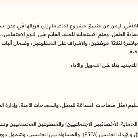
تبحث وكالة التنمية والإغاثة الأدفنتست (ADRA) في اليمن عن منسق مشروع للانضمام إلى فر
اية الطفل، ومنع الاستجابة للعنف القائم على النوع الاجتماعي، وا
لمباشرة لثلاثة موظفين، والإشراف على المتطوعين، وضمان آليات ق
قية.
ليم (مثل مساحات الصداقة للطفل، والمساحات الآمنة، وإدارة الح
 الحماية، الأخصائيين الاجتماعيين) والمتطوعين المجتمعيين ودع
ن، وشمول ذوي الإعاقة، وعدم إلحاق الضرر.