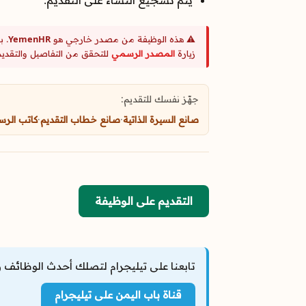
⚠️ هذه الوظيفة من مصدر خارجي هو
YemenHR
. ب
زيارة
المصدر الرسمي
للتحقق من التفاصيل والتقديم
جهّز نفسك للتقديم:
صانع السيرة الذاتية
·
صانع خطاب التقديم
·
كاتب الرس
التقديم على الوظيفة
تابعنا على تيليجرام لتصلك أحدث الوظائف و
قناة باب اليمن على تيليجرام