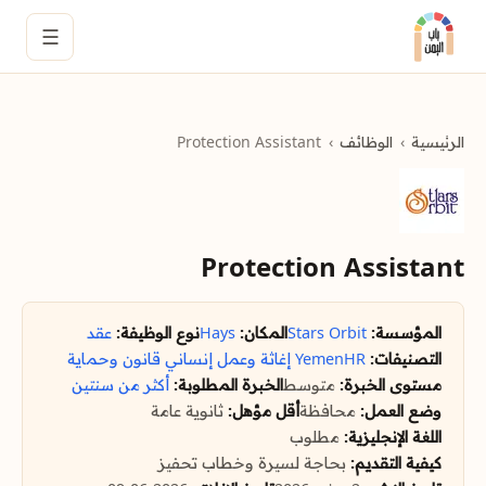
☰
الرئيسية
الوظائف
Protection Assistant
Protection Assistant
المؤسسة:
Stars Orbit
المكان:
Hays
نوع الوظيفة:
عقد
التصنيفات:
YemenHR
إغاثة وعمل إنساني
قانون وحماية
مستوى الخبرة:
متوسط
الخبرة المطلوبة:
أكثر من سنتين
وضع العمل:
محافظة
أقل مؤهل:
ثانوية عامة
اللغة الإنجليزية:
مطلوب
كيفية التقديم:
بحاجة لسيرة وخطاب تحفيز