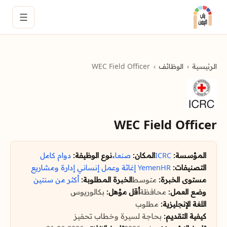
☰
الرئيسية
الوظائف
WEC Field Officer
WEC Field Officer
المؤسسة:
ICRC
المكان:
صنعاء
نوع الوظيفة:
دوام كامل
التصنيفات:
YemenHR
إغاثة وعمل إنساني
إدارة ومشاريع
مستوى الخبرة:
متوسط
الخبرة المطلوبة:
أكثر من سنتين
وضع العمل:
محافظة
أقل مؤهل:
بكالوريوس
اللغة الإنجليزية:
مطلوب
كيفية التقديم:
بحاجة لسيرة وخطاب تحفيز